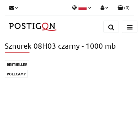
(
0
)
Zaloguj się
Polski
Zarejestruj się
English
Dodaj zgłoszenie
German
Sznurek 08H03 czarny - 1000 mb
BESTSELLER
POLECAMY