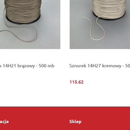
k 14H21 brązowy - 500 mb
Sznurek 14H27 kremowy - 5
115.62
acje
Sklep