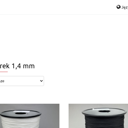
Ję
Drabinki
Linki
Magnesy
Nowości
Kon
P
Drabinki
Linki
Magnesy
Nowości
Kont
En
Ge
rek 1,4 mm