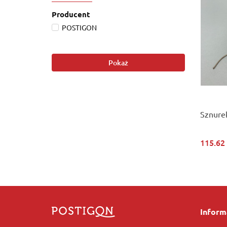
Producent
POSTIGON
Pokaż
Sznure
115.62
Inform