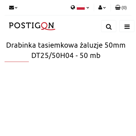
(
0
)
Zaloguj się
Polski
Zarejestruj się
English
Dodaj zgłoszenie
German
Drabinka tasiemkowa żaluzje 50mm
DT25/50H04 - 50 mb