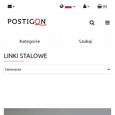
(
0
)
Zaloguj się
Polski
Zarejestruj się
English
Dodaj zgłoszenie
German
Kategorie
Szukaj
LINKI STALOWE